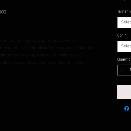
Tamanh
002
Sele
Cor
*
 com manga longa e gola redonda. Possui
Sele
orciona mais respirabilidade e secagem rápida do
s diferentes de compressão que melhoram a
Quantid
culos. Desenvolvida com poliamida antiviral e