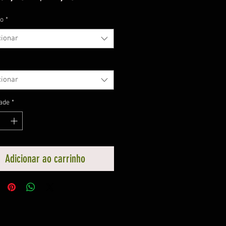
normal
promocional
o
*
cionar
cionar
ade
*
Adicionar ao carrinho