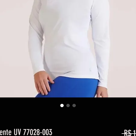
ente UV 77028-003
 R$ 1