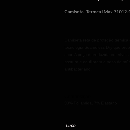
Camiseta
Termca IMax 71012-
Camiseta reta de proteção térmica
tecnologia Seamdless Dry que prop
suor. A peça é produzida em nívei
postura e equilibram o peso do mús
antibacteriano.
Composição
93% Poliamida, 7% Elastano
Lupo