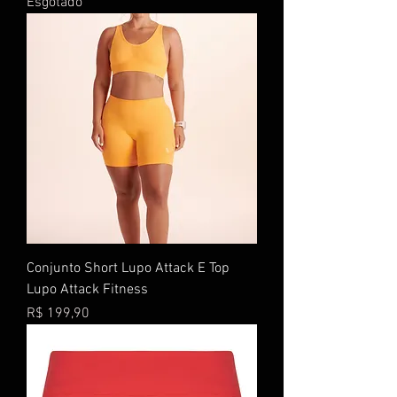
Esgotado
Conjunto Short Lupo Attack E Top
Lupo Attack Fitness
Preço
R$ 199,90