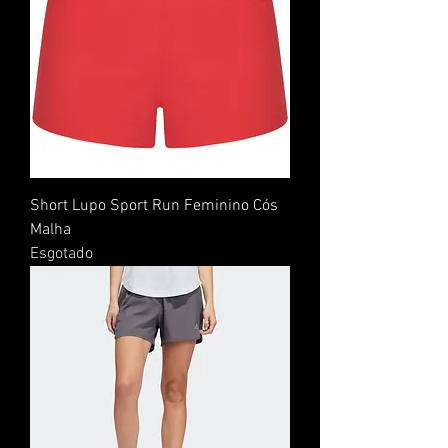
Short Lupo Sport Run Feminino Cós
Malha
Esgotado