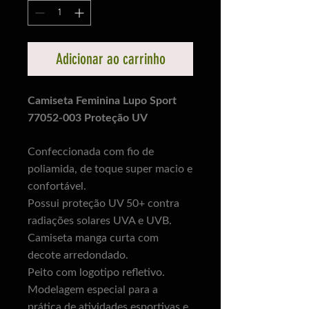
Adicionar ao carrinho
Camiseta Feminina Lupo Sport
77052-003 Proteção UV
Confeccionada com fio de
poliamida, de toque super macio e
confortável.
Possui proteção UV 50+ contra
radiações solares UVA e UVB.
Camiseta manga curta com
decote arredondado.
Peito com logotipo refletivo.
Modelagem especial para a
prática de atividades esportivas e