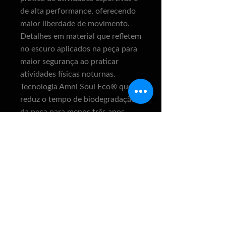
de alta performance, oferecendo
maior liberdade de movimento.
Detalhes em material que refletem
no escuro aplicados na peça para
maior segurança ao praticar
atividades físicas noturnas.
Tecnologia Amni Soul Eco® que
reduz o tempo de biodegradação
da peça para menos três anos
quando descartada em ambientes
com aterros sanitários.
Composição:
100% Poliamida.
Lupo
Taman
Maneq
Busto
Cintur
Quadri
ho
uim
(cm)
a (cm)
l (cm)