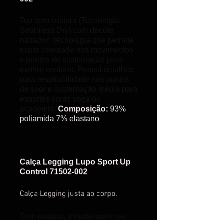
Top sem costura (Tecnologia
Seamless Dry) com decote
nadador. Tecnologia que permite
maior liberdade nos movimentos
e pontos de sustentação para
melhor conforto. Possui detalhes
para respirabilidade nos pontos
de suor e sustentação média para
esportes como yoga ou
academia.
Composição:
93%
poliamida 7% elastano
Calça Legging Lupo Sport Up
Control 71502-002
Calça Legging justa ao corpo.
Sem costura, a modelagem se