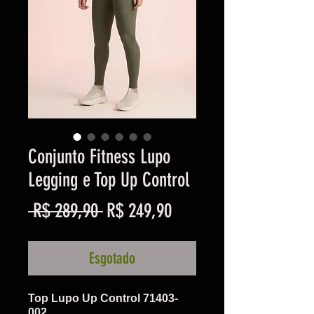
Conjunto Fitness Lupo
Legging e Top Up Control
Preço
Preço
 R$ 289,90 
R$ 249,90
normal
promocional
Esgotado
Top Lupo Up Control 71403-
002