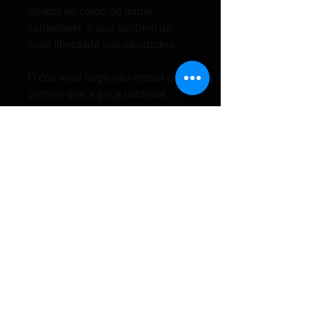
adapta ao corpo de forma
confortável, o que também dá
mais liberdade nas atividades.
O cós mais largo não marca e
permite que a peça continue
ajustada ao corpo durante os
movimentos. Possui detalhe da
logo Lupo Sport na lateral.
Composição: 96% Poliamida e
04% Elastano.
Tabela de Tamanhos:
P - 36 a 38