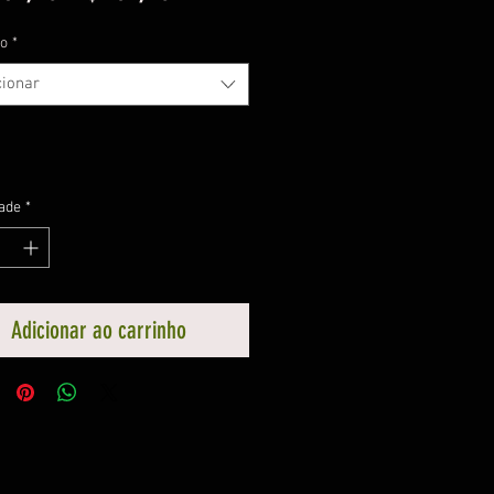
normal
promocional
o
*
cionar
ade
*
Adicionar ao carrinho