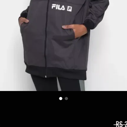
s
 R$ 