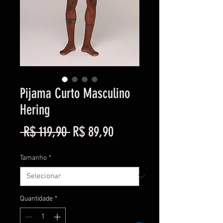
Pijama Curto Masculino
Hering
Preço
Preço
 R$ 119,90 
R$ 89,90
normal
promocional
Tamanho
*
Quantidade
*