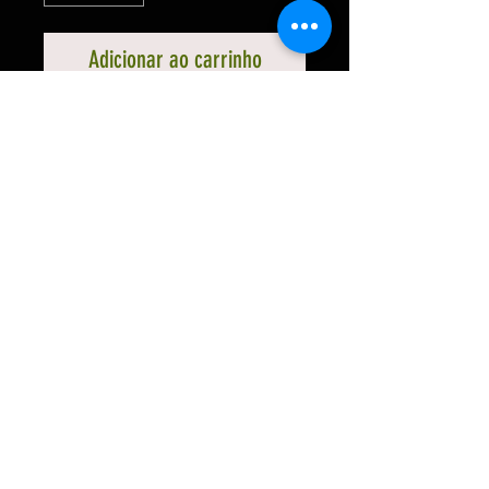
Adicionar ao carrinho
Pijama Curto Masculino Em Fio
Tinto. A camiseta do pijama é
elaborada em meia malha, o
shorts é estampado em xadrez de
tecido plano de algodão fio tinto,
decote redondo, cós com elástico
prolongado, escolhemos uma
modelagem comfort
© 2020 por Garimpo Comercio Ltda
CNPJ
30.302.813
/0001-05