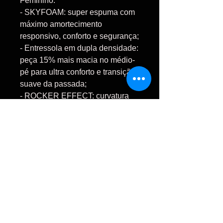
Feminino:
- SKYFOAM: super espuma com
máximo amortecimento
responsivo, conforto e segurança;
- Entressola em dupla densidade:
peça 15% mais macia no médio-
pé para ultra conforto e transição
suave da passada;
- ROCKER EFFECT: curvatura
mais acentuada no retropé e
antepé para rolagem mais fluida
e suave, resultando em uma
transição rápida e maior
velocidade na corrida;
-
Cabedal SKIN TECH:
tecnologia de cabedal que
oferece respirabilidade, leveza e
resistência;
- Solado EVER-GRIP: composto