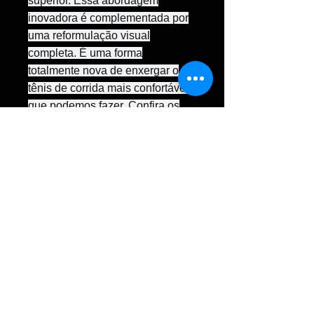
superior. Essa abordagem
inovadora é complementada por
uma reformulação visual
completa. É uma forma
totalmente nova de enxergar o
tênis de corrida mais confortável
que podemos fazer. Confira os
detalhes:
Entressola Infinion: o 1080v15
utiliza a novíssima tecnologia
de entressola, Infinion Foam,
para performance duradoura
com amortecimento
aprimorado e alto retorno de
energia;
Cabedal em Mesh Perfurado:
construção leve que garante
máxima respirabilidade;