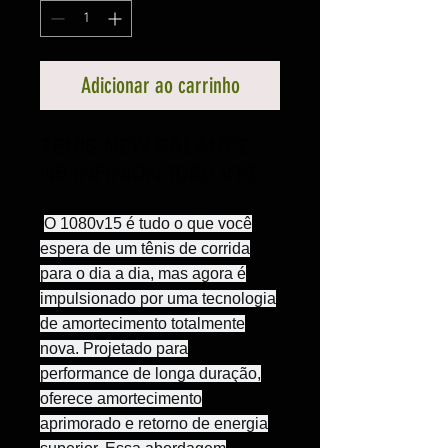
Adicionar ao carrinho
TENIS NEW BALANCE
NB INFINION 1080 V15
O
1080v15
é tudo o que você
espera de um tênis de corrida
para o dia a dia, mas agora é
impulsionado por uma tecnologia
de amortecimento totalmente
nova. Projetado para
performance de longa duração,
oferece amortecimento
aprimorado e retorno de energia