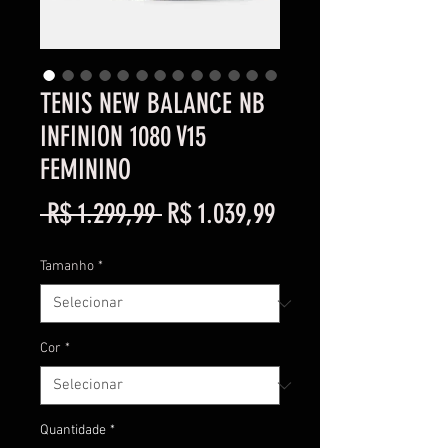
TENIS NEW BALANCE NB
INFINION 1080 V15
FEMININO
Preço
Preço
 R$ 1.299,99 
R$ 1.039,99
normal
promocional
Tamanho
*
Cor
*
Quantidade
*