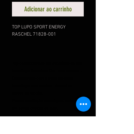
Adicionar ao carrinho
TOP LUPO SPORT ENERGY
RASCHEL 71828-001
Top confeccionado em microfibra de alta
tecnologia Seamless Dry: sem costura -
Desenvolvido com a mais moderna
tecnologia sem costura, diminui os
pontos de fricção;
Possui ventilação estratégica, colocada
em zonas críticas de suor,
proporcionando alto conforto térmico;
Tecnologia Rachel sem costura:
Promove maior liberdade de movimentos