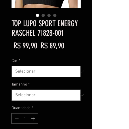
TOP LUPO SPORT ENERGY
RASCHEL 71828-001
Preço
Preço
 R$ 99,90 
R$ 89,90
normal
promocional
Cor
*
Tamanho
*
Quantidade
*